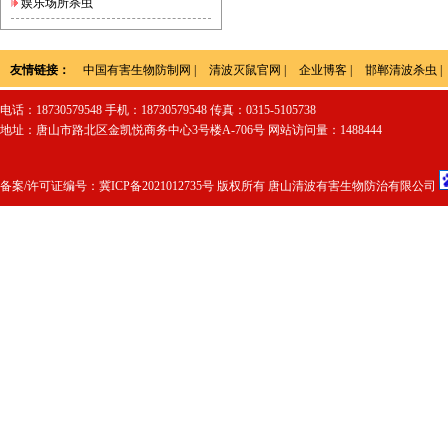
娱乐场所杀虫
友情链接：
中国有害生物防制网
|
清波灭鼠官网
|
企业博客
|
邯郸清波杀虫
|
电话：18730579548 手机：18730579548 传真：0315-5105738
地址：唐山市路北区金凯悦商务中心3号楼A-706号 网站访问量：1488444
备案/许可证编号：
冀ICP备2021012735号
版权所有 唐山清波有害生物防治有限公司