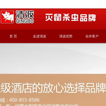
首 页
走进清波
清波优势
合作客户